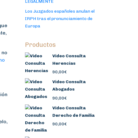
LEGALMENTE
Los Juzgados españoles anulan el
IRPH tras el pronunciamiento de
que
Europa
te,
Productos
a no
Video Consulta
mo
Herencias
90,00
€
Video Consulta
Abogados
ción
90,00
€
Video Consulta
Derecho de Familia
elo,
90,00
€