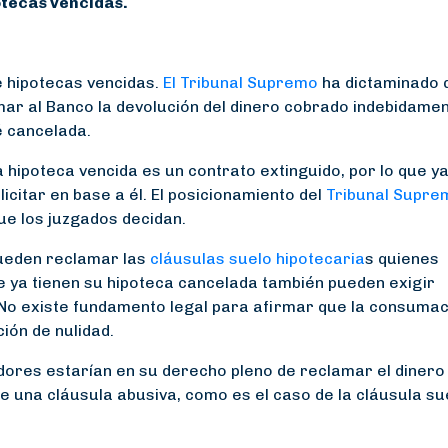
otecas vencidas.
e hipotecas vencidas.
El Tribunal Supremo
ha dictaminado 
ar al Banco la devolución del dinero cobrado indebidamen
é cancelada.
hipoteca vencida es un contrato extinguido, por lo que y
icitar en base a él. El posicionamiento del
Tribunal Supre
ue los juzgados decidan.
ueden reclamar las
cláusulas suelo hipotecaria
s quienes
ue ya tienen su hipoteca cancelada también pueden exigir
. No existe fundamento legal para afirmar que la consuma
ción de nulidad.
dores estarían en su derecho pleno de reclamar el dinero
e una cláusula abusiva, como es el caso de la cláusula su