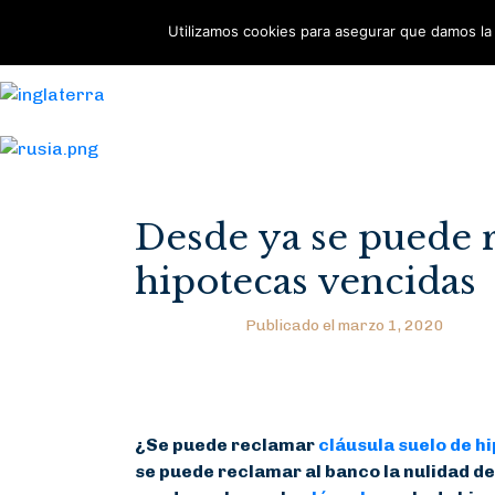
Utilizamos cookies para asegurar que damos la 
Español
English
Pусский
Desde ya se puede r
hipotecas vencidas
Publicado el
marzo 1, 2020
¿Se puede reclamar
cláusula suelo de h
se puede reclamar al banco la nulidad de