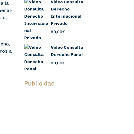
Video Consulta
a la
Derecho
perar
Internacional
io,
Privado
90,00
€
acho,
Video Consulta
ros a
Derecho Penal
90,00
€
Publicidad