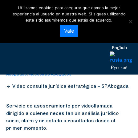
Utilizamos cookies para asegurar que damos la mejor
experiencia al usuario en nuestra web. Si sigues utilizando
este sitio asumiremos que estás de acuerdo.
Video Consulta
Español
Vale
Herencias
English
90,00
€
Categorías:
Abogado Herencias
,
abogados
,
Bufete de
Pусский
Abogados
,
Videocitas Abogados
🔹 Video consulta jurídica estratégica – SPAbogada
Servicio de asesoramiento por videollamada
dirigido a quienes necesitan un análisis jurídico
serio, claro y orientado a resultados desde el
primer momento.