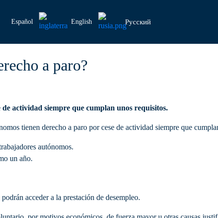
Español
English
Pусский
erecho a paro?
e de actividad siempre que cumplan unos requisitos.
nomos tienen derecho a paro por cese de actividad siempre que cumplan
 trabajadores autónomos.
imo un año.
o podrán acceder a la prestación de desempleo.
oluntario, por motivos económicos, de fuerza mayor u otras causas justif