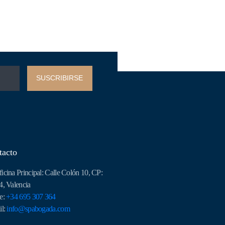
SUSCRIBIRSE
tacto
cina Principal: Calle Colón 10, CP:
, Valencia
e:
+34 695 307 364
il:
info@spabogada.com