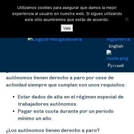
Utilizamos cookies para asegurar que damos la mejor
¿Los autónomos tienen
experiencia al usuario en nuestra web. Si sigues utilizando
este sitio asumiremos que estás de acuerdo.
derecho a paro?
Español
Vale
English
Sí, los autónomos tienen derecho a paro por cese
de actividad siempre que cumplan unos requisitos.
Pусский
¿Los autónomos tienen derecho a paro? Sí, los
autónomos tienen derecho a paro por cese de
actividad siempre que cumplan con unos requisitos:
Estar dados de alta en el régimen especial de
trabajadores autónomos.
Pagar esta cuota durante por un periodo
mínimo un año.
¿Los autónomos tienen derecho a paro?