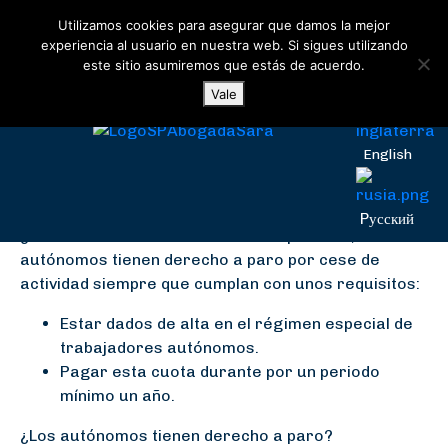
Utilizamos cookies para asegurar que damos la mejor
¿Los autónomos tienen
experiencia al usuario en nuestra web. Si sigues utilizando
este sitio asumiremos que estás de acuerdo.
derecho a paro?
Español
Vale
English
Sí, los autónomos tienen derecho a paro por cese
de actividad siempre que cumplan unos requisitos.
Pусский
¿Los autónomos tienen derecho a paro? Sí, los
autónomos tienen derecho a paro por cese de
actividad siempre que cumplan con unos requisitos:
Estar dados de alta en el régimen especial de
trabajadores autónomos.
Pagar esta cuota durante por un periodo
mínimo un año.
¿Los autónomos tienen derecho a paro?