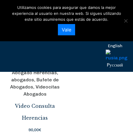
Utilizamos cookies para asegurar que damos la mejor
coronavirus
experiencia al usuario en nuestra web. Si sigues utilizando
este sitio asumiremos que estás de acuerdo.
Mostrando el único resultado
Español
Vale
English
Pусский
Abogado Herencias,
abogados, Bufete de
Abogados, Videocitas
Abogados
Video Consulta
Herencias
90,00
€