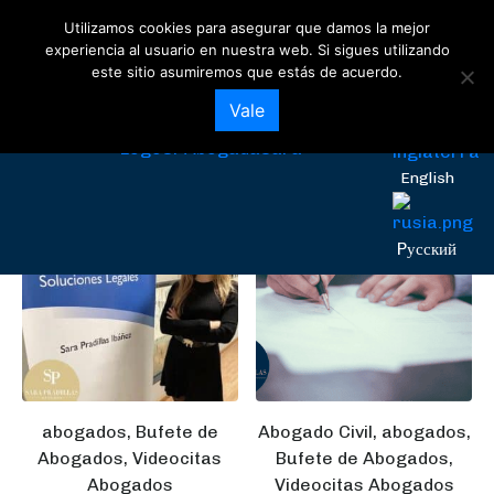
Utilizamos cookies para asegurar que damos la mejor
abogadas
experiencia al usuario en nuestra web. Si sigues utilizando
este sitio asumiremos que estás de acuerdo.
Mostrando los 5 resultados
Español
Vale
English
Pусский
abogados, Bufete de
Abogado Civil, abogados,
Abogados, Videocitas
Bufete de Abogados,
Abogados
Videocitas Abogados