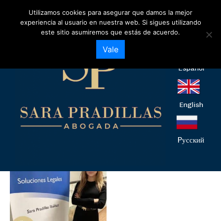
Utilizamos cookies para asegurar que damos la mejor
divorcio
experiencia al usuario en nuestra web. Si sigues utilizando
este sitio asumiremos que estás de acuerdo.
Quizás en este momento necesites un Abogado
Vale
experto en Derecho de Familia, Laboral, Bancario o
un abogado experto en Herencias, Divorcios,
Español
separación matrimonial etc.
Mostrando el único resultado
English
Pусский